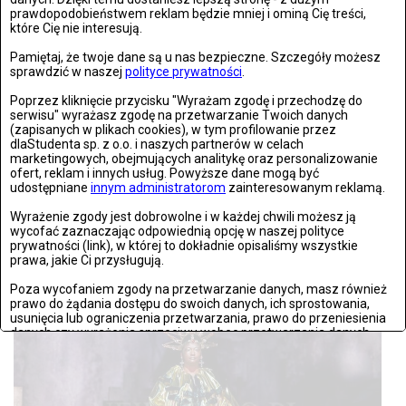
prawdopodobieństwem reklam będzie mniej i ominą Cię treści,
które Cię nie interesują.
Pamiętaj, że twoje dane są u nas bezpieczne. Szczegóły możesz
sprawdzić w naszej
polityce prywatności
.
Poprzez kliknięcie przycisku "Wyrażam zgodę i przechodzę do
serwisu" wyrażasz zgodę na przetwarzanie Twoich danych
(zapisanych w plikach cookies), w tym profilowanie przez
dlaStudenta sp. z o.o. i naszych partnerów w celach
marketingowych, obejmujących analitykę oraz personalizowanie
PIĄTEK, 27 WRZEŚNIA 2024, 12:55
ZDJĘĆ: 21
ofert, reklam i innych usług. Powyższe dane mogą być
udostępniane
innym administratorom
zainteresowanym reklamą.
Warszawa: The Kiffness zagrał w Warszawie
Wyrażenie zgody jest dobrowolne i w każdej chwili możesz ją
Warszawa 26.09.2024: The Kiffness zagrał w Warszawie Fot:
wycofać zaznaczając odpowiednią opcję w naszej polityce
Agnieszka Dankowska/newsello.pl
prywatności (link), w której to dokładnie opisaliśmy wszystkie
prawa, jakie Ci przysługują.
Poza wycofaniem zgody na przetwarzanie danych, masz również
prawo do żądania dostępu do swoich danych, ich sprostowania,
usunięcia lub ograniczenia przetwarzania, prawo do przeniesienia
danych czy wyrażenia sprzeciwu wobec przetwarzania danych.
Jeżeli nie chcesz wyrazić zgody na przetwarzanie plików cookies,
przejdź do
ustawień zaawansowanych
.