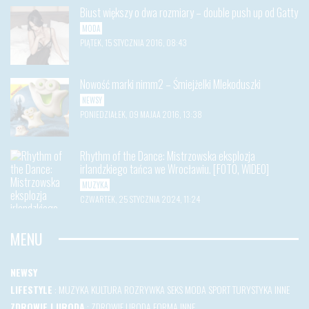
Biust większy o dwa rozmiary – double push up od Gatty
MODA
PIĄTEK, 15 STYCZNIA 2016, 08:43
Nowość marki nimm2 – Śmiejżelki Mlekoduszki
NEWSY
PONIEDZIAŁEK, 09 MAJAA 2016, 13:38
Rhythm of the Dance: Mistrzowska eksplozja
irlandzkiego tańca we Wrocławiu. [FOTO, WIDEO]
MUZYKA
CZWARTEK, 25 STYCZNIA 2024, 11:24
MENU
NEWSY
LIFESTYLE
:
MUZYKA
KULTURA
ROZRYWKA
SEKS
MODA
SPORT
TURYSTYKA
INNE
ZDROWIE I URODA
:
ZDROWIE
URODA
FORMA
INNE