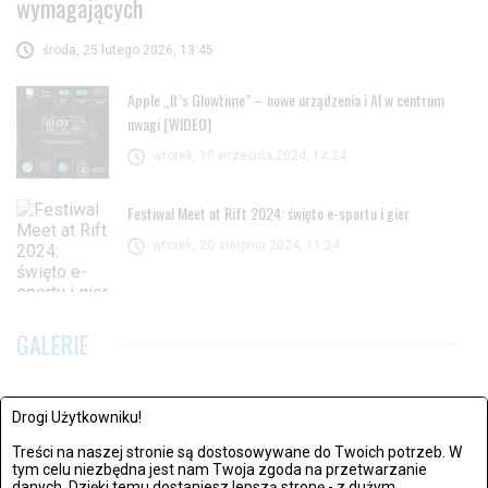
wymagających
środa, 25 lutego 2026, 13:45
Apple „It’s Glowtime” – nowe urządzenia i AI w centrum
uwagi [WIDEO]
wtorek, 10 września 2024, 14:34
Festiwal Meet at Rift 2024: święto e-sportu i gier
wtorek, 20 sierpnia 2024, 11:24
GALERIE
Drogi Użytkowniku!
Treści na naszej stronie są dostosowywane do Twoich potrzeb. W
tym celu niezbędna jest nam Twoja zgoda na przetwarzanie
danych. Dzięki temu dostaniesz lepszą stronę - z dużym