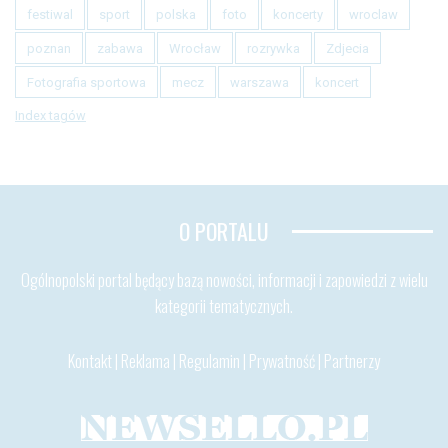
festiwal
sport
polska
foto
koncerty
wroclaw
poznan
zabawa
Wrocław
rozrywka
Zdjecia
Fotografia sportowa
mecz
warszawa
koncert
Index tagów
O PORTALU
Ogólnopolski portal będący bazą nowości, informacji i zapowiedzi z wielu
kategorii tematycznych.
Kontakt
|
Reklama
|
Regulamin
|
Prywatność
|
Partnerzy