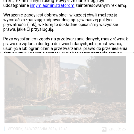
ofert, reklam i innych usług. Powyższe dane mogą być
udostępniane
innym administratorom
zainteresowanym reklamą.
Wrocław: Romeo i Julia - próba prasowa we wrocławskim Teatrze
Capitol
Wyrażenie zgody jest dobrowolne i w każdej chwili możesz ją
wycofać zaznaczając odpowiednią opcję w naszej polityce
prywatności (link), w której to dokładnie opisaliśmy wszystkie
Wrocław 25.09.2024: Romeo i Julia - próba prasowa we
prawa, jakie Ci przysługują.
wrocławskim Teatrze Capitol Fot: Krzysztof Zatycki/newsello.pl
Poza wycofaniem zgody na przetwarzanie danych, masz również
prawo do żądania dostępu do swoich danych, ich sprostowania,
usunięcia lub ograniczenia przetwarzania, prawo do przeniesienia
danych czy wyrażenia sprzeciwu wobec przetwarzania danych.
Jeżeli nie chcesz wyrazić zgody na przetwarzanie plików cookies,
przejdź do
ustawień zaawansowanych
.
Wyrażam zgodę i przechodzę do serwisu
WTOREK, 24 WRZEŚNIA 2024, 12:43
ZDJĘĆ: 25