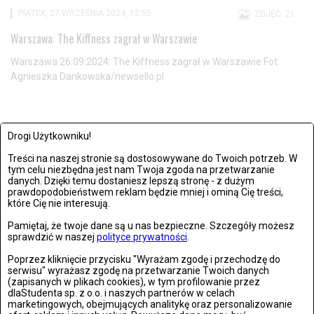
PIĄTEK, 27 WRZEŚNIA 2024, 12:55
ZDJĘĆ: 21
Warszawa: The Kiffness zagrał w Warszawie
Warszawa 26.09.2024: The Kiffness zagrał w Warszawie Fot:
Agnieszka Dankowska/newsello.pl
Drogi Użytkowniku!
Treści na naszej stronie są dostosowywane do Twoich potrzeb. W
tym celu niezbędna jest nam Twoja zgoda na przetwarzanie
danych. Dzięki temu dostaniesz lepszą stronę - z dużym
prawdopodobieństwem reklam będzie mniej i ominą Cię treści,
które Cię nie interesują.
Pamiętaj, że twoje dane są u nas bezpieczne. Szczegóły możesz
sprawdzić w naszej
polityce prywatności
.
Poprzez kliknięcie przycisku "Wyrażam zgodę i przechodzę do
serwisu" wyrażasz zgodę na przetwarzanie Twoich danych
(zapisanych w plikach cookies), w tym profilowanie przez
dlaStudenta sp. z o.o. i naszych partnerów w celach
marketingowych, obejmujących analitykę oraz personalizowanie
ŚRODA, 25 WRZEŚNIA 2024, 15:43
ZDJĘĆ: 26